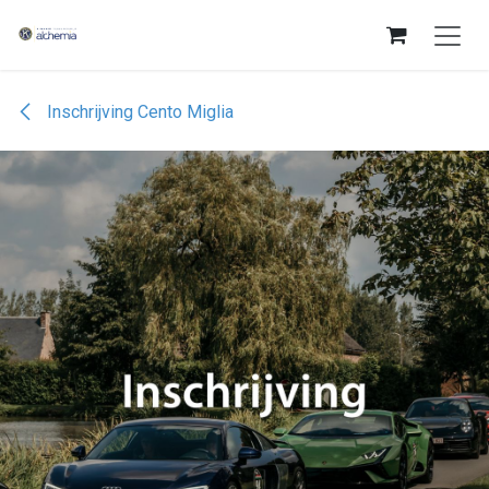
Overslaan naar inhoud
Inschrijving Cento Miglia