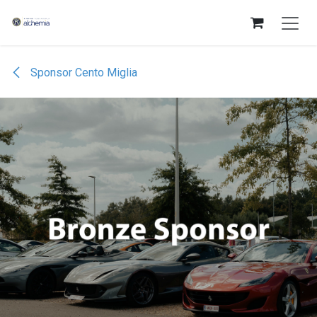
Overslaan naar inhoud
Sponsor Cento Miglia