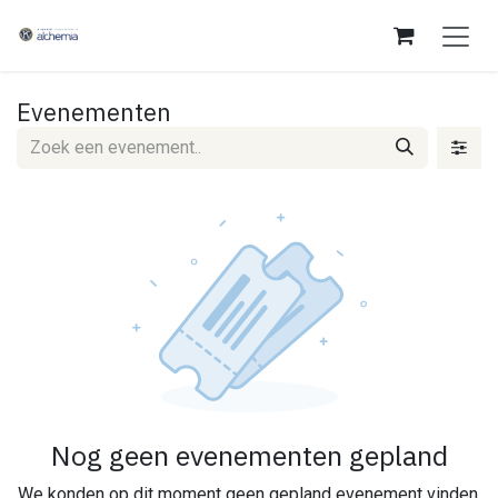
Overslaan naar inhoud
Evenementen
Nog geen evenementen gepland
We konden op dit moment geen gepland evenement vinden.